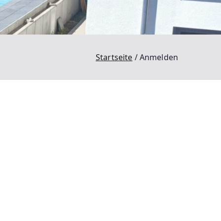
Startseite
Anmelden